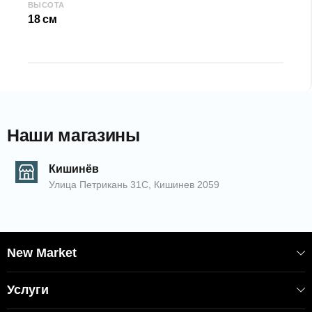
ВЫСОТА
18 см
КОД:
2000007567
EAN: 8681942506229
АРТИКУЛ: 06229
Наши магазины
Кишинёв
Улица Петрикань 31С, Кишинев 2059
New Market
Услуги