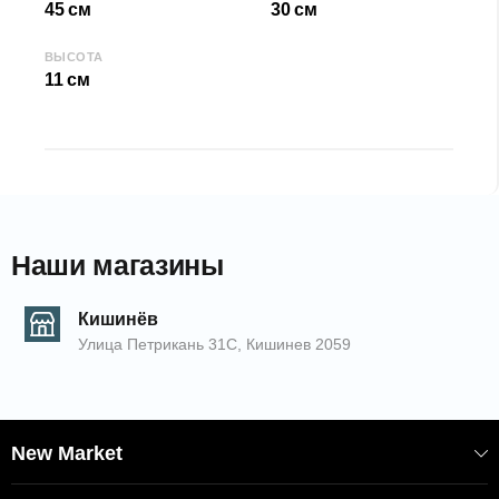
45 см
30 см
ВЫСОТА
11 см
Наши магазины
Кишинёв
Улица Петрикань 31С, Кишинев 2059
New Market