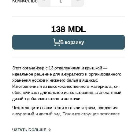
−
+
Количество
138 MDL
В корзину
Этот органайзер с 13 отделениями и крышкой —
идеальное решение для аккуратного и организованного
хранения носков и нижнего белья в ящиках.
Изготовленный из высококачественного материала, он
обеспечивает длительное использование, а элегантный
дизайн добавляет стиля и эстетики.
Чехол защитит ваши вещи от пыли и грязи, придав им
аккуратный и чистый вид. Такая конструкция позволяет
легко увидеть, что находится внутри, без необходимости
каждый раз рыться в ящике. Кроме того, чехол
ЧИТАТЬ БОЛЬШЕ
предотвращает падение предметов и сохраняет вашу