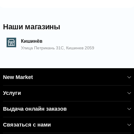
ткани (100% полиэстер) снаружи и
полипропилена внутри для
устойчивости и прочности
Наши магазины
Текстильная крышка со шнурком —
защищает содержимое и сохраняет
Кишинёв
аккуратный вид
Улица Петрикань 31С, Кишинев 2059
Лёгкая, но устойчивая конструкция —
сохраняет форму даже в пустом
состоянии
Подходит для хранения белья,
New Market
подушек, игрушек и других вещей
Дизайн в стиле бохо в нейтральных
Услуги
тонах с геометрическим узором и
надписью “Laundry / Storage Goods”
Выдача онлайн заказов
Производство: Турция, бренд Alas
Связаться с нами
Home Organizer
Технические детали: