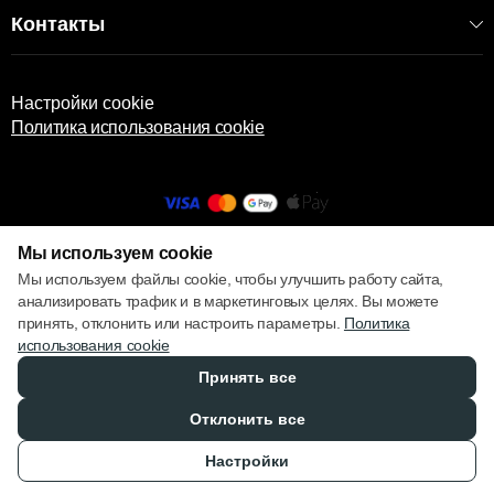
Контакты
Корзина выполнена из внутреннего слоя полипропилена,
который придаёт устойчивость, и внешнего
декоративного текстильного слоя из мягкого полиэстера.
Такое сочетание обеспечивает долговечность,
Настройки cookie
стабильную форму и стильный внешний вид.
Политика использования cookie
КОД:
2000006324
EAN: 8681942506601
АРТИКУЛ: 06601
Мы используем cookie
© 2013 – 2026 ECOM
Мы используем файлы cookie, чтобы улучшить работу сайта,
анализировать трафик и в маркетинговых целях. Вы можете
принять, отклонить или настроить параметры.
Политика
использования cookie
Принять все
Отклонить все
Настройки
Каталог
Избранное
Сравнение
Корзина