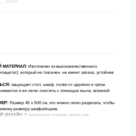
 МАТЕРИАЛ:
Изготовлен из высококачественного
лацетат), который не токсичен, не имеет запаха, устойчив
ТЬСЯ:
защищает стол, шкаф, полки от царапин и грязи.
нимается и ее легко очистить с помощью мыла, влажной
МЕР:
Размер 45 x 500 см, его можно легко разрезать, чтобы
димому размеру шкафа/ящика.
Й ДИЗАЙН:
С выпуклыми точками сверху для
. Нижняя часть коврика не липкая, но обладает сильной
ачено для предотвращения скольжения предметов или