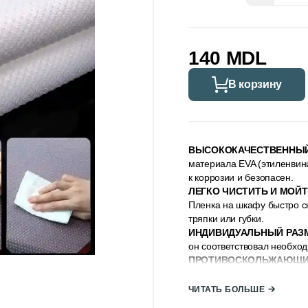
140 MDL
В корзину
ВЫСОКОКАЧЕСТВЕННЫЙ
материала EVA (этиленвини
к коррозии и безопасен.
ЛЕГКО ЧИСТИТЬ И МОЙ
Пленка на шкафу быстро с
тряпки или губки.
ИНДИВИДУАЛЬНЫЙ РАЗ
он соответствовал необхо
ПРОТИВОСКОЛЬЖАЮЩИ
предотвращения скольжения
адсорбцией. Все предназн
ЧИТАТЬ БОЛЬШЕ
подкладок.