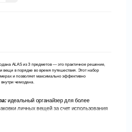
одана ALAS из 3 предметов — это практичное решение,
 вещи в порядке во время путешествия. Этот набор
азмерах и позволяет максимально эффективно
 внутри чемодана.
та:
идеальный органайзер для более
аковки личных вещей за счет использования
странства багажа и оптимизации
рожной сумки.