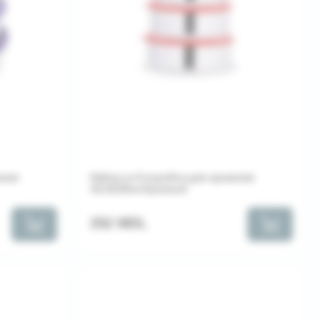
ения
Набор из 6 коробок для хранения
16,18,20см Красный
252 MDL