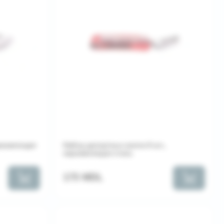
ержавеющая
Набор десертных вилок 6 шт.,
нержавеющая сталь
173 MDL