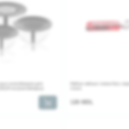
ных контейнеров для
Набор чайных ложек 6шт, н
20,24 см (контейнеры)
сталь
126 MDL