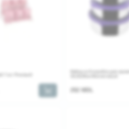
Набор из 6 коробок для хран
й 7 шт. Розовый
16,18,20см Фиолетовый
252 MDL