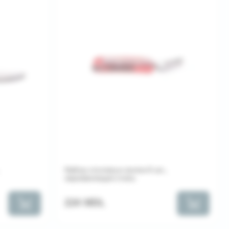
Набор столовых вилок 6 шт.,
нержавеющая сталь
224 MDL