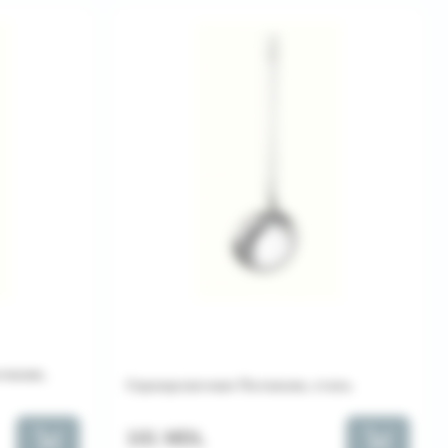
чками,
Сервировочная Половник, сталь
101 MDL