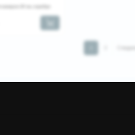
 макарон 24 см, серебро
1
2
Следу