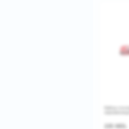
Набор столо
нержавеюща
225 MDL