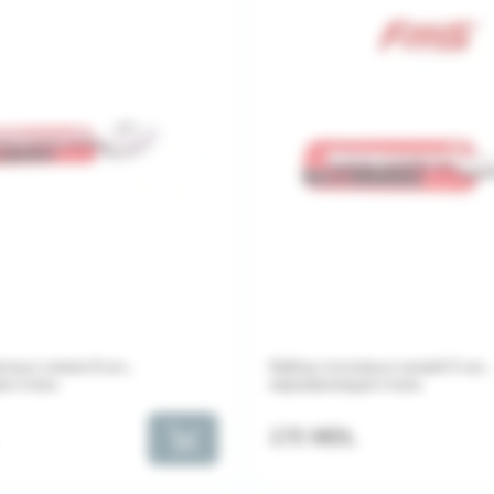
тных ложек 6 шт.,
Набор столовых ножей 3 шт.,
я сталь
нержавеющая сталь
173 MDL