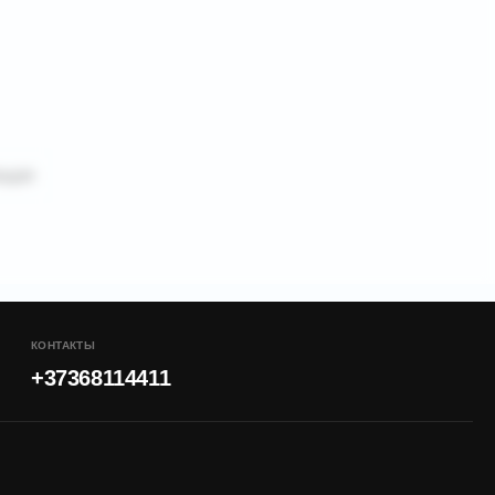
ющая
КОНТАКТЫ
+37368114411