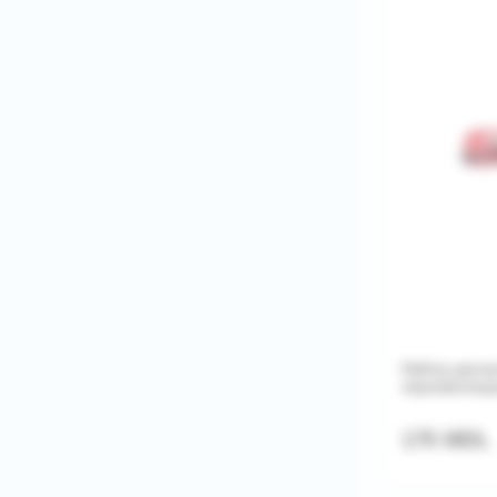
Набор десер
нержавеюща
175 MDL