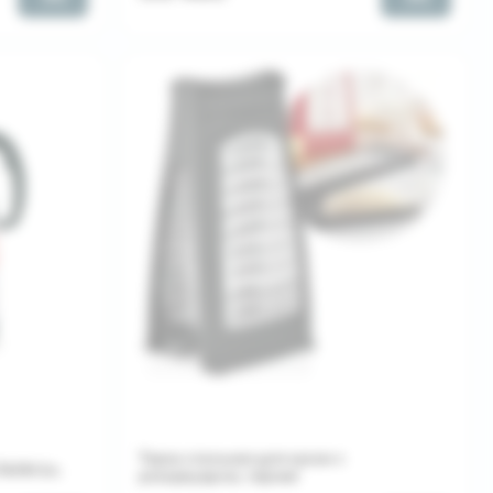
Терка стальная для кухни с
АЛИ 2л.
резервуаром, черная