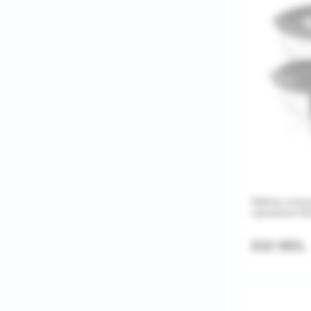
Набор сталь
хранения 16,
816 MDL