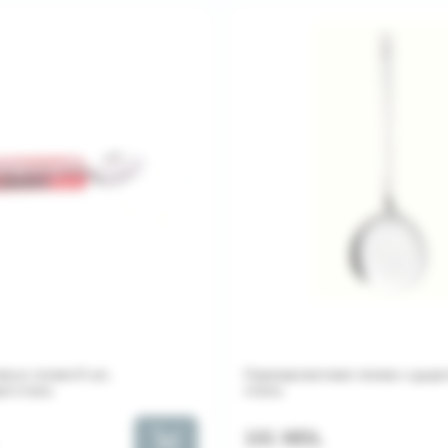
вых ложек 6 шт,
Сервировочная ложка с дыро
я сталь
сталь
101 MDL