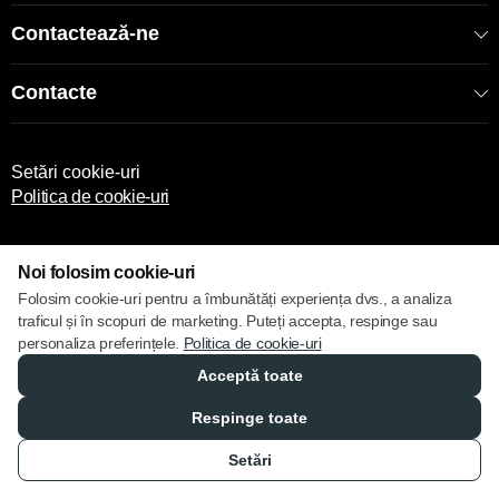
Contactează-ne
Contacte
Setări cookie-uri
Politica de cookie-uri
Noi folosim cookie-uri
Folosim cookie-uri pentru a îmbunătăți experiența dvs., a analiza
traficul și în scopuri de marketing. Puteți accepta, respinge sau
© 2013 – 2026 ECOM
personaliza preferințele.
Politica de cookie-uri
Acceptă toate
Respinge toate
Setări
Catalog
Favorite
Compară
Coș