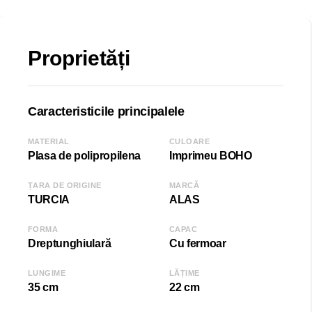
Dimensiune:
Lățime (L): 35 cm
Adâncime (D): 22 cm
Proprietăți
Înălțime (H): 40 cm
COD: 2000007549
Caracteristicile principalele
EAN: 8681942506151
SKU: 06151
MATERIAL
CULOARE
Plasa de polipropilena
Imprimeu BOHO
ȚARA DE ORIGINE
MARCĂ
TURCIA
ALAS
FORMA
CAPAC
Dreptunghiulară
Cu fermoar
LUNGIME
LĂȚIME
35 cm
22 cm