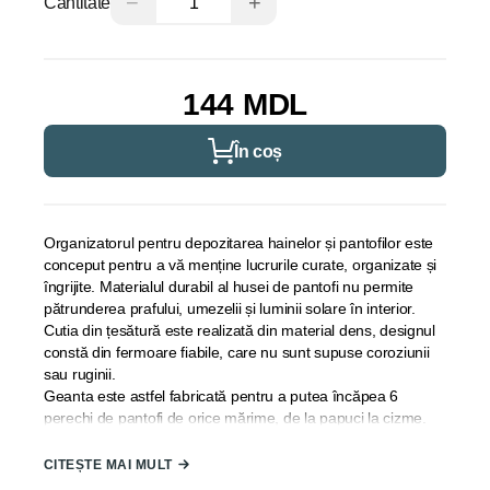
−
+
Cantitate
144 MDL
În coș
Organizatorul pentru depozitarea hainelor și pantofilor este
conceput pentru a vă menține lucrurile curate, organizate și
îngrijite. Materialul durabil al husei de pantofi nu permite
pătrunderea prafului, umezelii și luminii solare în interior.
Cutia din țesătură este realizată din material dens, designul
constă din fermoare fiabile, care nu sunt supuse coroziunii
sau ruginii.
Geanta este astfel fabricată pentru a putea încăpea 6
perechi de pantofi de orice mărime, de la papuci la cizme.
Țara de origine:
TURCIA;
CITEȘTE MAI MULT
Material:
Fibre de polipropilen;