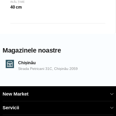
INĂLȚIME
40 cm
Magazinele noastre
Chișinău
Strada Petricani 31C, Chișinău 2059
New Market
Servicii