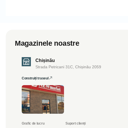
Magazinele noastre
Chișinău
Strada Petricani 31C, Chișinău 2059
Construiți traseul
Grafic de lucru
Suport clienți