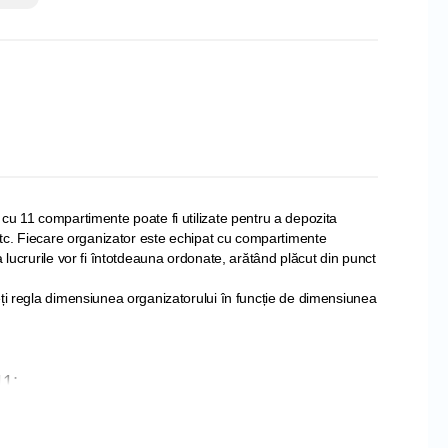
 cu 11 compartimente poate fi utilizate pentru a depozita
 etc. Fiecare organizator este echipat cu compartimente
a lucrurile vor fi întotdeauna ordonate, arătând plăcut din punct
eți regla dimensiunea organizatorului în funcție de dimensiunea
11;
 polipropilenă;
 TURCIA