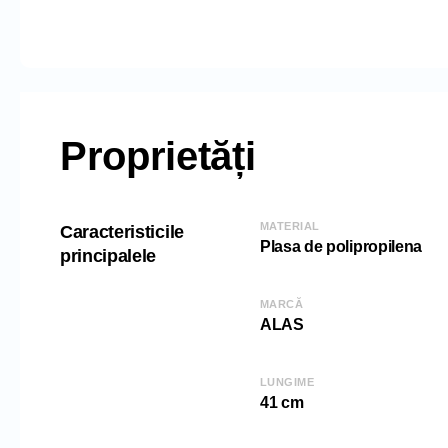
Proprietăți
MATERIAL
Caracteristicile
Plasa de polipropilena
principalele
MARCĂ
ALAS
LUNGIME
41 cm