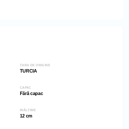
1 cm
cm
ȚARA DE ORIGINE
TURCIA
CAPAC
Fără capac
INĂLȚIME
12 cm