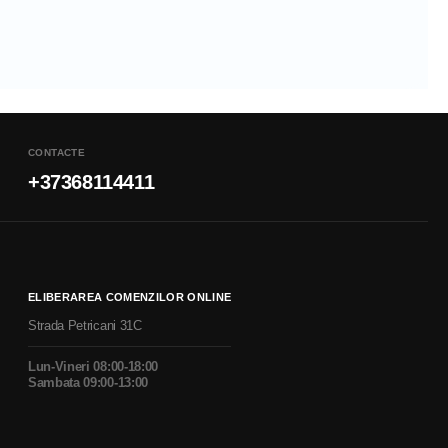
CONTACTE
+37368114411
ELIBERAREA COMENZILOR ONLINE
Strada Petricani 31C
Lun-Vineri 08:00-18:00
Sambata 09:00-13:00