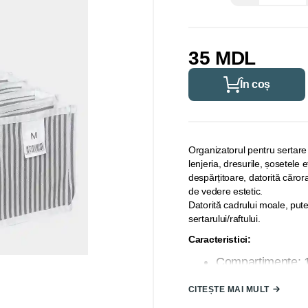
35 MDL
În coș
Organizatorul pentru sertare
lenjeria, dresurile, șosetele
despărțitoare, datorită căror
de vedere estetic.
Datorită cadrului moale, put
sertarului/raftului.
Caracteristici:
Compartimente: 
Material: Plasă de
CITEȘTE MAI MULT
Țara de origine: