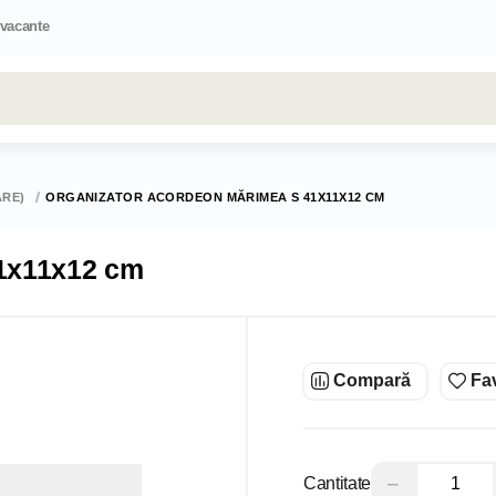
 vacante
Toate rezultatele căutării [0 de produse]
ARE)
ORGANIZATOR ACORDEON MĂRIMEA S 41X11X12 CM
41x11x12 cm
Compară
Fav
−
Cantitate