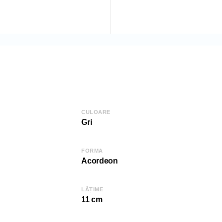
Dimensiune:
Lățime (L): 11 cm
Adâncime (D): 4
Înălțime (H): 12 
COD: 2000006362
EAN: 8681942500494
SKU: 00494
CULOARE
Gri
FORMA
Acordeon
LĂȚIME
11 cm