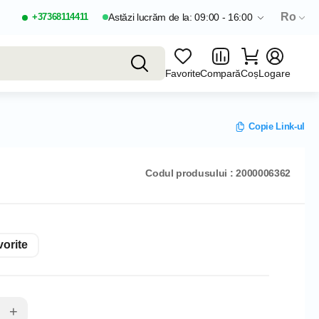
Ro
+37368114411
Astăzi lucrăm de la: 09:00 - 16:00
Favorite
Compară
Coș
Logare
Copie Link-ul
Codul produsului : 2000006362
orite
+