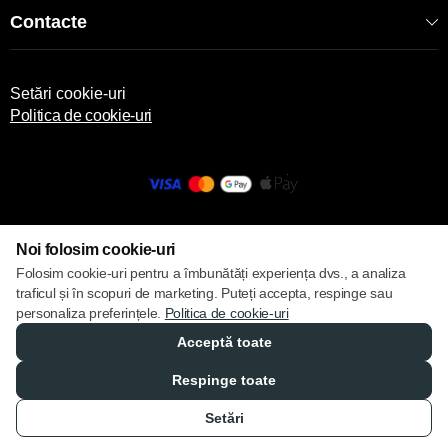
lungă durată.
Contacte
COD: 2000008136
EAN: 8681942506434
SKU: 06434
Setări cookie-uri
Politica de cookie-uri
© 2013 – 2026 ECOM
Noi folosim cookie-uri
Folosim cookie-uri pentru a îmbunătăți experiența dvs., a analiza
traficul și în scopuri de marketing. Puteți accepta, respinge sau
personaliza preferințele.
Politica de cookie-uri
Acceptă toate
Respinge toate
Setări
Catalog
Favorite
Compară
Coș