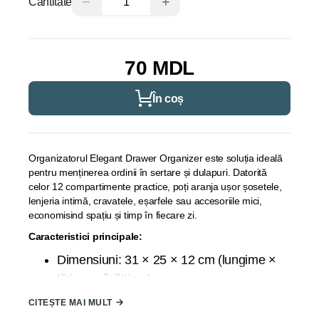
−
+
Cantitate
70 MDL
În coș
Organizatorul Elegant Drawer Organizer este soluția ideală
pentru menținerea ordinii în sertare și dulapuri. Datorită
celor 12 compartimente practice, poți aranja ușor șosetele,
lenjeria intimă, cravatele, eșarfele sau accesoriile mici,
economisind spațiu și timp în fiecare zi.
Caracteristici principale:
Dimensiuni: 31 × 25 × 12 cm (lungime ×
lățime × înălțime)
Material: combinație de țesătură textilă
CITEȘTE MAI MULT
(poliester), polipropilenă și carton interior