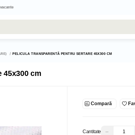
 vacante
Toate rezultatele căutării [0 de produse]
ARE)
PELICULA TRANSPARENTĂ PENTRU SERTARE 45X300 CM
re 45x300 cm
Compară
Fav
−
Cantitate