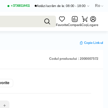
Ro
+37368114411
Astăzi lucrăm de la: 08:00 - 18:00
Favorite
Compară
Coș
Logare
Copie Link-ul
Codul produsului : 2000007572
orite
+