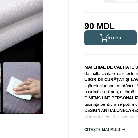
90 MDL
În coș
MATERIAL DE CALITATE 
de înaltă calitate, care este n
UȘOR DE CURĂȚAT ȘI LAV
zgârieturilor sau murdăririi.
ușurință cu săpun, o cârpă 
DIMENSIUNE PERSONALIZ
ușurință pentru a se potrivi 
DESIGN ANTIALUNECARE
alunecare. Fundul covorașulu
concepute pentru a preveni a
MULTIFUNCȚIONAL:
Imperm
CITEȘTE MAI MULT
pentru frigidere, sertare, du