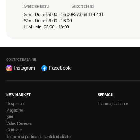
Grafic de lucru
Suport clienți
Sîm - Dum: 09:00 - 16:00
+373 68 114-411
Sîm - Dum: 09:00 - 16:00
Luni - Vin: 08:00 - 18:00
CONTACTEAZĂ-NE
Instagram
Facebook
NEW MARKET
SERVICII
Despre noi
Livrare și achitare
Magazine
Știri
Video Reviews
Contacte
Termeni și politica de confidențialitate