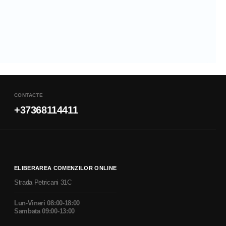
CONTACTE
+37368114411
ELIBERAREA COMENZILOR ONLINE
Strada Petricani 31C
Lun-Vineri 08:00-18:00
Sambata 09:00-13:00