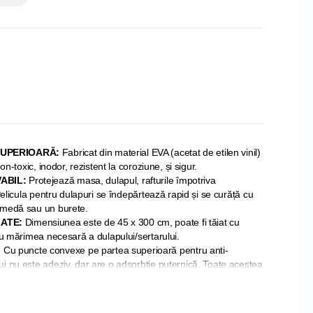
SUPERIOARĂ:
Fabricat din material EVA (acetat de etilen vinil)
on-toxic, inodor, rezistent la coroziune, și sigur.
ABIL:
Protejează masa, dulapul, rafturile împotriva
 Pelicula pentru dulapuri se îndepărtează rapid și se curăță cu
umedă sau un burete.
ATE:
Dimensiunea este de 45 x 300 cm, poate fi tăiat cu
cu mărimea necesară a dulapului/sertarului.
:
Cu puncte convexe pe partea superioară pentru anti-
i nu este adeziv, dar are o adsorbție puternică. Toate acestea
lunecarea articolelor sau căptușelilor.
eabil, rezistent la ulei, antibacterian, antifouling. Potrivit
lapuri, mese etc