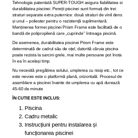
Tehnologia patentată SUPER-TOUGH asigura fiabilitatea si
durabilitatea piscinei. Pereții piscinei sunt formați din trei
straturi separate extra puternice: două straturi de vinil dens
și unul – poliester pentru o rezistență suplimentară.
Menținerea formei piscinei Prism Frame este facilitată de o
bandă de polipropilenă care „cuprinde” întreaga piscină.
De asemenea, durabilitatea piscinei Prism Frame este
determinată de cadrul său de oțel, datorită căruia piscina
poate rezista la sarcini grele, mai multe persoane pot înota
în ea în același timp.
Nu necesită pregătirea solului, umplerea cu nisip etc., tot ce
este nevoie este o platformă plană, orizontală. Procesul de
asamblare a piscinei înainte de umplerea cu apă durează
45-60 de minute
ÎN CUTIE ESTE INCLUS:
Piscina
Cadru metalic
Instrucțiuni pentru instalarea și
funcționarea piscinei