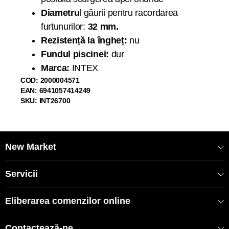
Diametru
l găurii pentru racordarea
furtunurilor:
32 mm.
Rezistență la îngheț:
nu
Fundul piscinei:
dur
Marca:
INTEX
COD: 2000004571
EAN: 6941057414249
SKU: INT26700
New Market
Servicii
Eliberarea comenzilor online
Contactează-ne