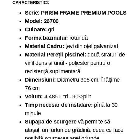
CARACTERISTICI:
Serie
:
PRISM FRAME PREMIUM POOLS
Model: 26700
Culoare:
gri
Forma bazinului:
rotundă
Material Cadru:
țevi din oțel galvanizat
Material Pereții piscinei:
două straturi de
vinil dens și unul - poliester pentru o
rezistență suplimentară
Dimensiuni:
Diametru 305 cm, Înălțime
76 cm
Volum:
4 485 Litri - 90%plin
Timp necesar de instalare:
pînă la 30
minute
Supapa de scurgere
vă permite să
atașați un furtun de grădină, ceea ce face
posibilă scurgerea apei oriunde