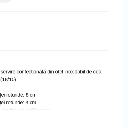
servire confecționată din oțel inoxidabil de cea
 (18/10)
ței rotunde: 8 cm
ței rotunde: 3 cm
n mașina de spălat vase
 pentru agățare