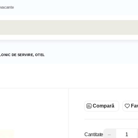
 vacante
Toate rezultatele căutării [0 de produse]
LONIC DE SERVIRE, OTEL
Compară
Fav
−
Cantitate