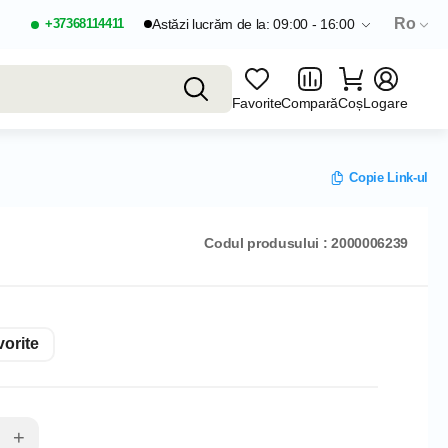
Ro
+37368114411
Astăzi lucrăm de la: 09:00 - 16:00
Favorite
Compară
Coș
Logare
Copie Link-ul
Codul produsului : 2000006239
orite
+