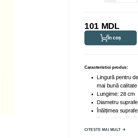
101 MDL
În coș
Caracteristici produs:
Lingură pentru de
mai bună calitate
Lungime: 28 cm
Diametru suprafe
Înălțimea suprafe
Se poate spăla î
Dispune de gaură
CITEȘTE MAI MULT
Marca: FMS