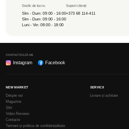
Grafic de lucru
Suport clienți
Sîm - Dum: 09:00 - 16:00
+373 68 114-411
Sîm - Dum: 09:00 - 16:00
Luni - Vin: 08:00 - 18:00
CONTACTEAZĂ-NE
Instagram
Facebook
NEW MARKET
SERVICII
Despre noi
Livrare și achitare
Magazine
Știri
Video Reviews
Contacte
Termeni și politica de confidențialitate