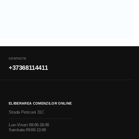
CONTACTE
+37368114411
ELIBERAREA COMENZILOR ONLINE
Strada Petricani 31C
Lun-Vineri 08:00-18:00
Sambata 09:00-13:00