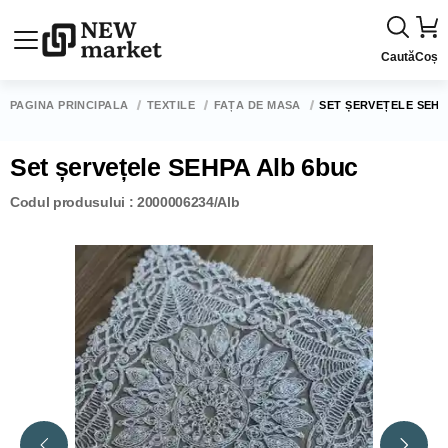
Caută
Coș
PAGINA PRINCIPALĂ
TEXTILE
FAȚĂ DE MASĂ
SET ȘERVEȚELE SEHP
Set șervețele SEHPA Alb 6buc
Codul produsului : 2000006234/Alb