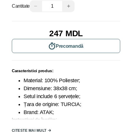
−
+
Cantitate
247 MDL
Precomandă
Caracteristici produs:
Material: 100% Poliester;
Dimensiune: 38x38 cm;
Setul include 6 șervețele;
Țara de origine: TURCIA;
Brand: ATAK;
Instrucțiuni de îngrijire:
Pentru a vă servi o perioadă îndelungată
CITEȘTE MAI MULT