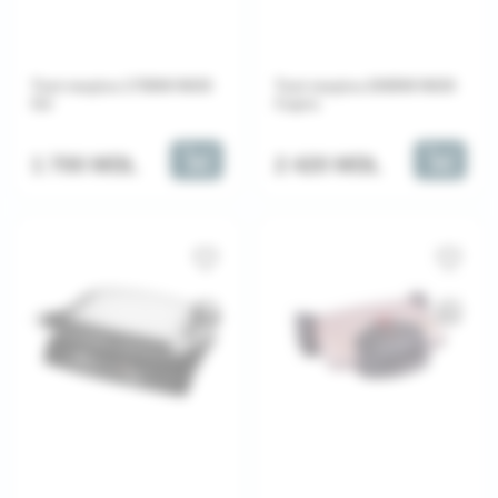
Tost mașina 1750W INOX
Tost mașina 2000W INOX
Gri
Cupru
1 700 MDL
2 420 MDL