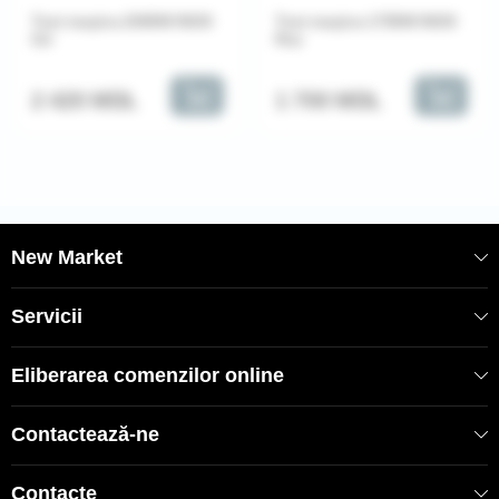
Tost mașina 2000W INOX
Tost mașina 1750W INOX
Gri
Roz
2 420 MDL
1 700 MDL
New Market
Servicii
Eliberarea comenzilor online
Contactează-ne
Contacte