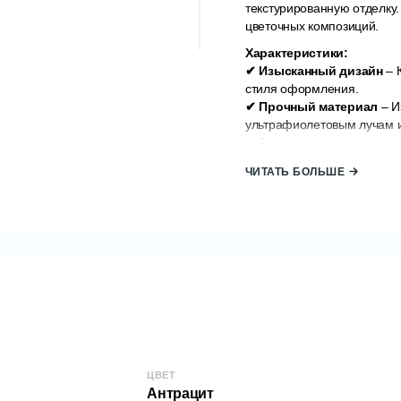
текстурированную отделку
цветочных композиций.
Характеристики:
✔ Изысканный дизайн
– 
стиля оформления.
✔ Прочный материал
– И
ультрафиолетовым лучам 
✔ Эффективная дренажн
здоровья растений.
ЧИТАТЬ БОЛЬШЕ
✔ Максимальная универ
растений или смешанных к
Подробная информация о
Материал: высо
Производитель
Страна происх
Длина: 19 см.
Ширина: 14,5 см
ЦВЕТ
Антрацит
Высота: 17 см.