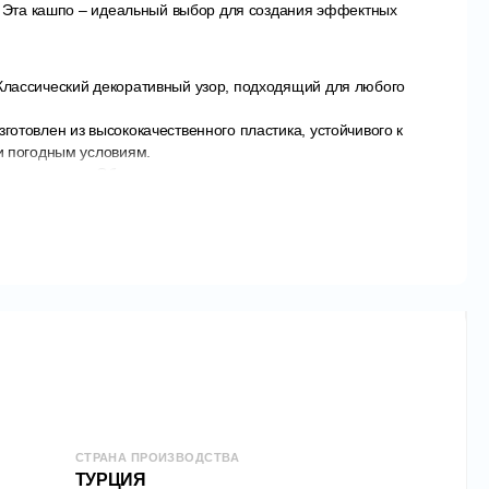
. Эта кашпо – идеальный выбор для создания эффектных
Классический декоративный узор, подходящий для любого
зготовлен из высококачественного пластика, устойчивого к
и погодным условиям.
ая система
– Обеспечивает оптимальную среду для
сальность
– Идеально подходит для цветов, ароматных
омпозиций.
 продукте:
кокачественный пластик
: SERINOVA
ождения: ТУРЦИЯ
.
СТРАНА ПРОИЗВОДСТВА
ТУРЦИЯ