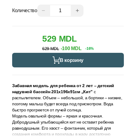
−
+
Количество
529 MDL
-100 MDL
629 MDL
-16%
В корзину
Забавная модель для ребенка от 2 лет – детский
надувной бассейн 201х196х91см „Кит”
с
распылителем. Объем – небольшой, а бортики – низкие,
поэтому малыш будет всегда под присмотром. Вода
быстро прогреется от лучей солнца.
Модель овальной формы – яркая и красочная.
Добродушный улыбающийся кит не оставит ребенка
равнодушным. Его хвост – фонтанчик, который для
создания комфорта и прохлады в жару достаточно