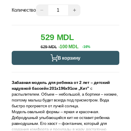
−
+
Количество
529 MDL
-100 MDL
629 MDL
-16%
В корзину
Забавная модель для ребенка от 2 лет – детский
надувной бассейн 201х196х91см „Кит”
с
распылителем. Объем – небольшой, а бортики – низкие,
поэтому малыш будет всегда под присмотром. Вода
быстро прогреется от лучей солнца.
Модель овальной формы – яркая и красочная.
Добродушный улыбающийся кит не оставит ребенка
равнодушным. Его хвост – фонтанчик, который для
создания комфорта и прохлады в жару достаточно