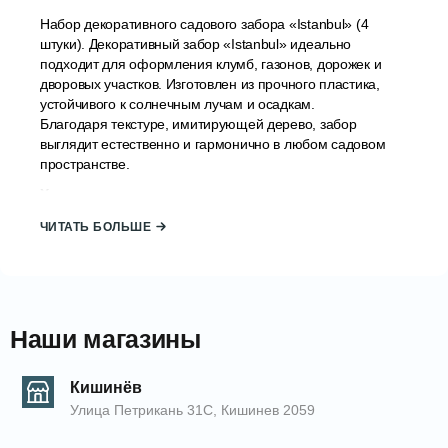
Набор декоративного садового забора «Istanbul» (4
штуки). Декоративный забор «Istanbul» идеально
подходит для оформления клумб, газонов, дорожек и
дворовых участков. Изготовлен из прочного пластика,
устойчивого к солнечным лучам и осадкам.
Благодаря текстуре, имитирующей дерево, забор
выглядит естественно и гармонично в любом садовом
пространстве.
Характеристики:
Материал: прочный пластик (устойчив к
ЧИТАТЬ БОЛЬШЕ
УФ-лучам и погодным условиям)
Размер одной секции: 40 × 59 см
Высота части, втыкаемой в землю: 17,5
Наши магазины
см
В комплекте: 4 штуки
Кишинёв
Производитель: Турция
Улица Петрикань 31С, Кишинев 2059
Подробности :
✅ Подходит для: оформления клумб, дорожек и газонов.