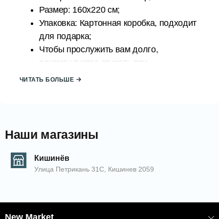
Размер: 160x220 см;
Упаковка: Картонная коробка, подходит
для подарка;
Чтобы прослужить вам долго,
рекомендуется стирать при
температуре 30 градусов на
ЧИТАТЬ БОЛЬШЕ
деликатной программе;
Страна происхождения: ТУРЦИЯ;
Бренд: АТАК
Наши магазины
Из-за света, которому подвергаются продукты во время
фотосъемки, а также из-за вспышки фотоаппарата,
Кишинёв
продукты могут приобретать разные оттенки. Кроме того,
Улица Петрикань 31С, Кишинев 2059
оттенки могут отличаться на разных компьютерах.
КОД: 2000006219/Cappuccino
EAN: 8681137088547
New Market