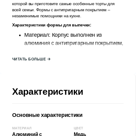
которой вы приготовите самые особенные торты для
всей семьи. Формы с антипригарным покрытием –
незаменимые помощники на кухне.
Характеристики формы для выпечки:
Материал: Корпус выполнен из
алюминия с антипригарным покрытием,
имеющим эффект литого гранита в 4
слоя;
ЧИТАТЬ БОЛЬШЕ
Форма: круглая, с тактильным
отпечатком в виде сердечек, которые
примут на себя ваши пирожные, придав
Характеристики
им очень приятный внешний вид.
Диаметр: 28x12 см;
Высота: 6 см;
Основные характеристики
Неприлипающая поверхность;
Отличное распределение тепла
МАТЕРИАЛ
ЦВЕТ
Материал устойчив к высоким
Алюминий с
Медь