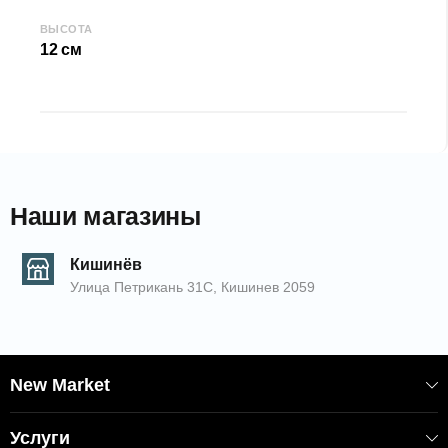
EAN: 8681942506175
АРТИКУЛ: 06175
ВЫСОТА
12 см
Наши магазины
Кишинёв
Улица Петрикань 31С, Кишинев 2059
New Market
Услуги