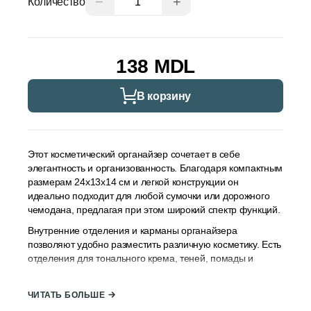
−
+
Количество
138 MDL
В корзину
Этот косметический органайзер сочетает в себе
элегантность и организованность. Благодаря компактным
размерам 24x13x14 см и легкой конструкции он
идеально подходит для любой сумочки или дорожного
чемодана, предлагая при этом широкий спектр функций.
Внутренние отделения и карманы органайзера
позволяют удобно разместить различную косметику. Есть
отделения для тонального крема, теней, помады и
других косметических продуктов, которые вы
предпочитаете использовать. Удобная ручка позволяет
ЧИТАТЬ БОЛЬШЕ
легко носить органайзер куда угодно, особенно во время