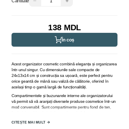
−
+
Cantitate
138 MDL
În coș
Acest organizator cosmetic combină eleganța și organizarea
într-unul singur. Cu dimensiunile sale compacte de
24x13x14 cm și construcția sa ușoară, este perfect pentru
orice geantă de mână sau valiză de călătorie, oferind în
același timp o gamă largă de funcționalități.
Compartimentele și buzunarele interne ale organizatorului
vă permit să vă aranjați diversele produse cosmetice într-un
mod convenabil. Sunt compartimente pentru fond de ten,
farduri de ochi, rujuri și alte produse de înfrumusețare pe
care îți place să le folosești. Mânerul său confortabil vă
CITEȘTE MAI MULT
permite să vă transportați cu ușurință organizatorul oriunde,