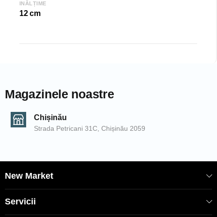
SKU: 06175
INĂLȚIME
12 cm
Magazinele noastre
Chișinău
Strada Petricani 31C, Chișinău 2059
New Market
Servicii