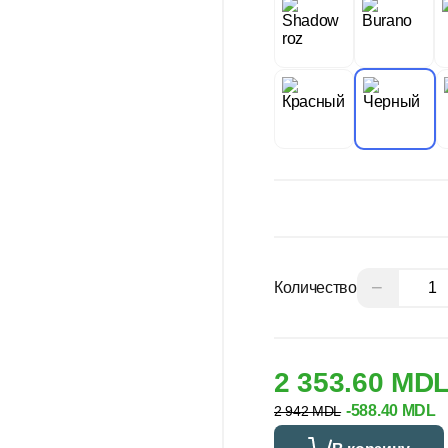
−
Количество
2 353.60 MD
-588.40 MDL
2 942 MDL