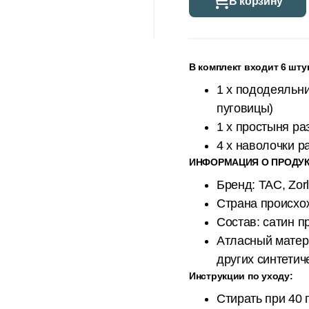
В корзину
В комплект входит 6 шту
1 x пододеяльни
пуговицы)
1 x простыня ра
4 x наволочки р
ИНФОРМАЦИЯ О ПРОДУК
Бренд: TAC, Zor
Страна происх
Состав: сатин п
Атласный матер
других синтетич
Инструкции по уходу:
Стирать при 40 