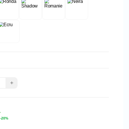
+
L
-20%