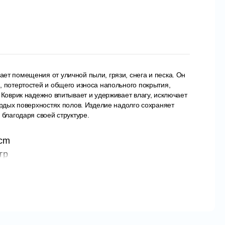
ет помещения от уличной пыли, грязи, снега и песка. Он
 потертостей и общего износа напольного покрытия,
 Коврик надежно впитывает и удерживает влагу, исключает
ердых поверхностях полов. Изделие надолго сохраняет
 благодаря своей структуре.
 cm
гр
OME
дитель: Турция