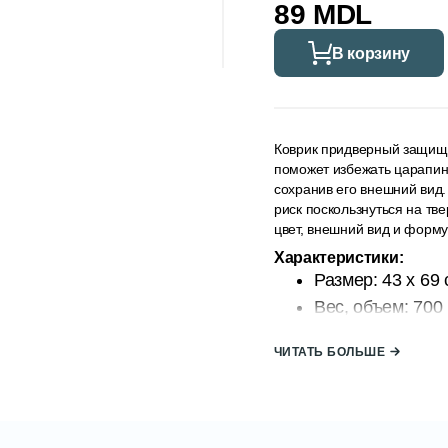
89 MDL
В корзину
Коврик придверный защища
поможет избежать царапин,
сохранив его внешний вид.
риск поскользнуться на тв
цвет, внешний вид и форму
Характеристики:
Размер: 43 x 69
Вес, объем: 700 
Бренд: ALAS H
ЧИТАТЬ БОЛЬШЕ
Страна-произво
КОД: 2000006398/6
EAN: 8681942503907
Артикул: 03907