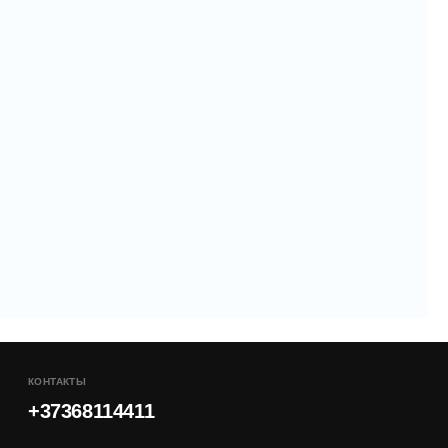
см.
см.
8см
КОНТАКТЫ
+37368114411