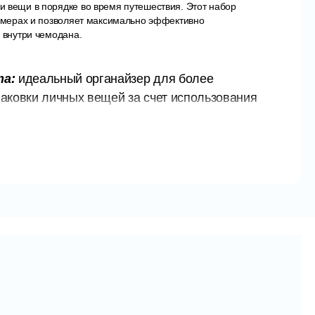
 вещи в порядке во время путешествия. Этот набор
азмерах и позволяет максимально эффективно
 внутри чемодана.
та:
идеальный органайзер для более
аковки личных вещей за счет использования
странства багажа и оптимизации
рожной сумки.
 материалы:
Органайзер изготовлен из
нной полипропиленовой сетки с длительным
Материал устойчив к влаге, плесени и
орошую вентиляцию.
хождения:
ТУРЦИЯ
багажа из 6 предметов:
м.
м.