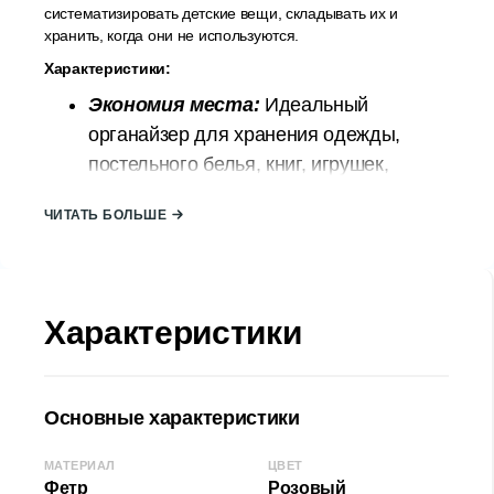
систематизировать детские вещи, складывать их и
хранить, когда они не используются.
Характеристики:
Экономия места:
Идеальный
органайзер для хранения одежды,
постельного белья, книг, игрушек,
документов, косметики и различных
ЧИТАТЬ БОЛЬШЕ
вещей, что очень удобно и практично.
Складной:
Ящик для хранения можно
сложить, когда он не используется, что
позволяет полностью использовать
Характеристики
полку в шкафу или пространство
комнаты. Ящики для хранения помогут
вам поддерживать порядок в доме.
Основные характеристики
Качественные материалы:
Органайзер изготовлен из
МАТЕРИАЛ
ЦВЕТ
Фетр
Розовый
высококачественной