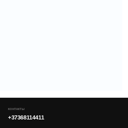
ТУРЦИЯ;
я
КОНТАКТЫ
+37368114411