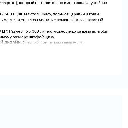
лацетат), который не токсичен, не имеет запаха, устойчив
ТЬСЯ:
защищает стол, шкаф, полки от царапин и грязи.
нимается и ее легко очистить с помощью мыла, влажной
МЕР:
Размер 45 x 300 см, его можно легко разрезать, чтобы
димому размеру шкафа/ящика.
Й ДИЗАЙН:
С выпуклыми точками сверху для
. Нижняя часть коврика не липкая, но обладает сильной
ачено для предотвращения скольжения предметов или
ОСТЬ:
водонепроницаемая, маслостойкая,
астающая. Подходит для холодильников, ящиков, шкафов,
есколько шагов по установке противоскользящих ковриков.
афы.
ещение от пыли и грязи.
етьте размеры на пленке.
еченному размеру.
кам и ящикам.