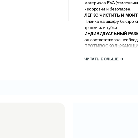
материала EVA (этиленвини
к коррозии и безопасен.
ЛЕГКО ЧИСТИТЬ И МОЙ
Пленка на шкафу быстро с
тряпки или губки.
ИНДИВИДУАЛЬНЫЙ РАЗ
он соответствовал необхо
ПРОТИВОСКОЛЬЖАЮЩИ
предотвращения скольжения
адсорбцией. Все предназн
ЧИТАТЬ БОЛЬШЕ
подкладок.
МНОГОФУНКЦИОНАЛЬН
антибактериальная, необр
столов и т. д.
Простая установка:
Вот н
1. Освободите полки и шк
2. Тщательно очистите пом
3. Измерьте площадь и отм
4. Отрежьте пленку по отм
5. Разложите вещи по пол
Бренд:
ALAS Home;