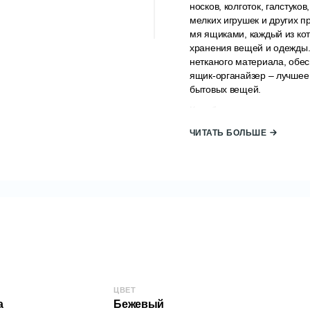
носков, колготок, галстуко
мелких игрушек и других п
мя ящиками, каждый из ко
хранения вещей и одежды.
нетканого материала, обе
ящик-органайзер – лучшее
бытовых вещей.
Коробка идеально подходит
станет отличным подарком
ЧИТАТЬ БОЛЬШЕ
Страна происхождения
:
Материал:
полипропилено
Размер:
Ширина (Д): 31 
Глубина (Г): 30 
Высота (В): 22 с
КОД:
2000007562
/Бежев
ЦВЕТ
EAN: 8699243467484
а
Бежевый