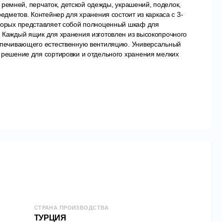
в, ремней, перчаток, детской одежды, украшений, поделок,
редметов. Контейнер для хранения состоит из каркаса с 3-
торых представляет собой полноценный шкаф для
 Каждый ящик для хранения изготовлен из высокопрочного
спечивающего естественную вентиляцию. Универсальный
 решение для сортировки и отдельного хранения мелких
 для организации и поддержания порядка в доме, а также
 на новоселье.
 ТУРЦИЯ;
вый нетканный материал;
см
см
м
ый
СТРАНА ПРОИЗВОДСТВА
ТУРЦИЯ