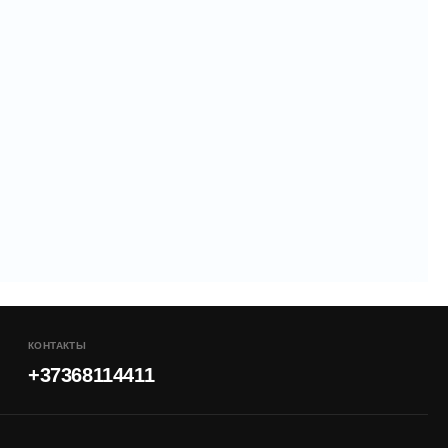
КОНТАКТЫ
+37368114411