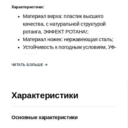
Характеристики:
Материал верха: пластик высшего
качества, с натуральной структурой
ротанга, ЭФФЕКТ РОТАНА!;
Материал ножек: нержавеющая сталь;
Устойчивость к погодным условиям, УФ-
лучам.
Прочная конструкция и высокое
ЧИТАТЬ БОЛЬШЕ
качество изготовления позволят
использовать его в течение многих
сезонов.
Характеристики
Столик спроектировано таким образом,
чтобы его можно было легко собрать
самостоятельно.
Страна происхождения: ТУРЦИЯ;
Основные характеристики
Размер стола: