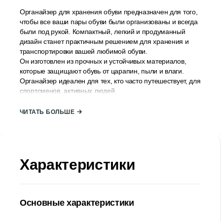
Органайзер для хранения обуви предназначен для того,
чтобы все ваши пары обуви были организованы и всегда
были под рукой. Компактный, легкий и продуманный
дизайн станет практичным решением для хранения и
транспортировки вашей любимой обуви.
Он изготовлен из прочных и устойчивых материалов,
которые защищают обувь от царапин, пыли и влаги.
Органайзер идеален для тех, кто часто путешествует, для
спортсменов, активных людей.
Он имеет отдельные регулируемые отделения, в
которых можно разместить туфли, ботинки, кроссовки
ЧИТАТЬ БОЛЬШЕ
или любую другую обувь. Каждую пару обуви можно
поместить в отдельный карман, чтобы ее было легко
найти и получить к ней доступ. Продуманный дизайн
органайзера гарантирует, что обувь не деформируется и
не перепутается во время транспортировки.
Характеристики
Страна происхождения: Турция.
Основные характеристики
Количество отсеков: 6
Размер: