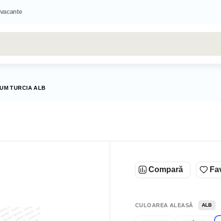
 vacante
Toate rezultatele căutării [0 de produse]
UM TURCIA ALB
Compară
Fav
CULOAREA ALEASĂ
ALB