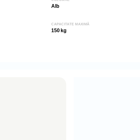
Adâncime (D): 1
Alb
Sarcina admisă: 
CAPACITATE MAXIMĂ
COD: 2000001562
150 kg
EAN: 20017750