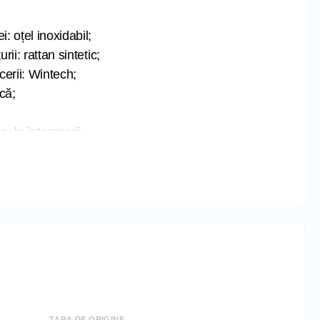
i: oțel inoxidabil;
rii: rattan sintetic;
erii: Wintech;
că;
e, la intemperii;
 TURCIA;
cm
 cm
05 cm
m
 cm
ȚARA DE ORIGINE