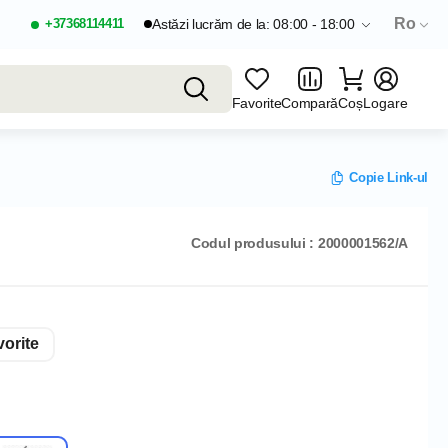
Ro
+37368114411
Astăzi lucrăm de la: 08:00 - 18:00
Favorite
Compară
Coș
Logare
Copie Link-ul
Codul produsului : 2000001562/A
orite