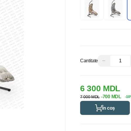
−
Cantitate
6 300 MDL
-700 MDL
7 000 MDL
-1
În coș