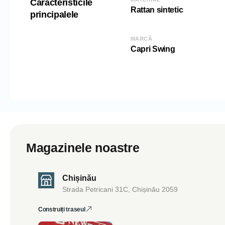
Caracteristicile
Rattan sintetic
principalele
MARCĂ
Capri Swing
Magazinele noastre
Chișinău
Strada Petricani 31C, Chișinău 2059
Construiți traseul