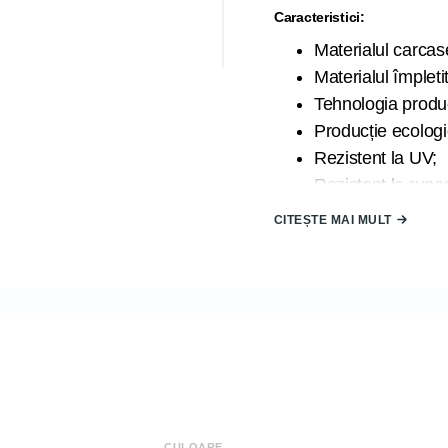
Caracteristici:
Materialul carcase
Materialul împletitu
Tehnologia produc
Producție ecologi
Rezistent la UV;
Rezistent la ruper
Lavabil;
CITEȘTE MAI MULT
Țara de origine:
Dimensiune Cadru:
Lățime (L): 124 
Înălțime (H): 212
Adâncime (D): 1
Dimensiune Leagăn:
Lățime (L): 75 c
Înălțime (H): 140
CULOARE