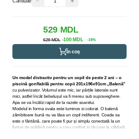
−
+
Cantitate
529 MDL
-100 MDL
629 MDL
-16%
În coș
Un model distractiv pentru un copil de peste 2 ani – o
piscină gonflabilă pentru copii 201x196x91cm „Balenă”
cu pulverizator. Volumul este mic, iar părțile laterale sunt
mici, astfel încât bebelușul va fi mereu sub supraveghere.
Apa se va încălzi rapid de la razele soarelui.
Modelul in forma ovala este luminos si colorat. O balenă
zâmbitoare bună nu va lăsa un copil indiferent. Coada sa
este o fântână, care poate fi pur și simplu conectată la un
furtun de grădină pentru a crea confort și răcoare la căldură.
Piscina este realizata din PVC rezistent la uzura, fiabil,