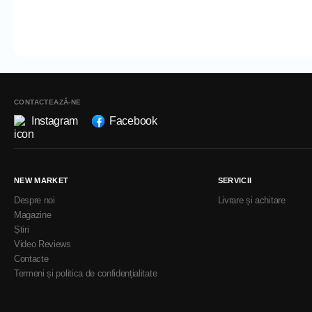
CONTACTEAZĂ-NE
Instagram
Facebook
NEW MARKET
SERVICII
Despre noi
Livrare și achitare
Magazine
Știri
Video Reviews
Contacte
Termeni și politica de confidențialitate