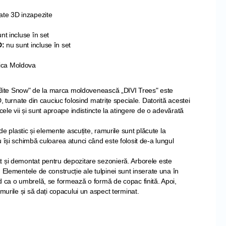
ate 3D inzapezite
nt incluse în set
D:
nu sunt incluse în set
ica Moldova
 „Elite Snow" de la marca moldovenească „DIVI Trees" este
, turnate din cauciuc folosind matrițe speciale. Datorită acestei
cele vii și sunt aproape indistincte la atingere de o adevărată
 de plastic și elemente ascuțite, ramurile sunt plăcute la
 își schimbă culoarea atunci când este folosit de-a lungul
 și demontat pentru depozitare sezonieră. Arborele este
 Elementele de construcție ale tulpinei sunt inserate una în
d ca o umbrelă, se formează o formă de copac finită. Apoi,
amurile și să dați copacului un aspect terminat.