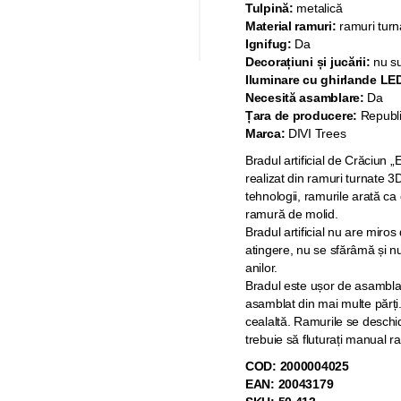
Tulpină:
metalică
Material ramuri:
ramuri turn
Ignifug:
Da
Decorațiuni și jucării:
nu su
Iluminare cu ghirlande LE
Necesită asamblare:
Da
Țara de producere:
Republ
Marca:
DIVI Trees
Bradul artificial de Crăciun
realizat din ramuri turnate 3D
tehnologii, ramurile arată ca 
ramură de molid.
Bradul artificial nu are miros
atingere, nu se sfărâmă și nu
anilor.
Bradul este ușor de asamblat
asamblat din mai multe părți.
cealaltă. Ramurile se deschi
trebuie să fluturați manual r
COD: 2000004025
EAN: 20043179