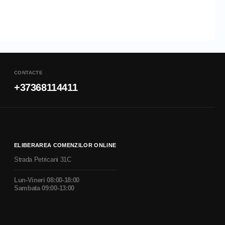
CONTACTE
+37368114411
ELIBERAREA COMENZILOR ONLINE
Strada Petricani 31C
Lun-Vineri 08:00-18:00
Sambata 09:00-13:00