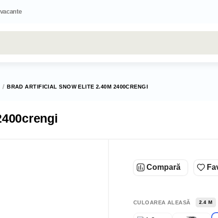
 vacante
Toate rezultatele căutării [0 de produse]
BRAD ARTIFICIAL SNOW ELITE 2.40M 2400CRENGI
2400crengi
Compară
Fav
CULOAREA ALEASĂ
2.4 M