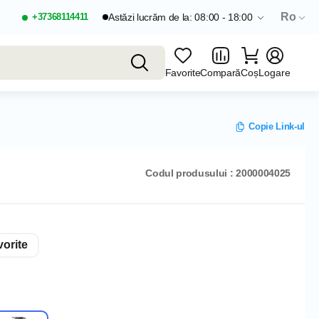
Ro
+37368114411
Astăzi lucrăm de la: 08:00 - 18:00
Favorite
Compară
Coș
Logare
Copie Link-ul
Codul produsului : 2000004025
orite