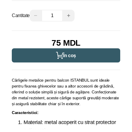
−
+
Cantitate
75 MDL
În coș
Cârligele metalice pentru balcon ISTANBUL sunt ideale
pentru fixarea ghivecelor sau a altor accesorii de grădină,
oferind o soluție simplă și sigură de agățare. Confecționate
din metal rezistent, aceste cârlige suportă greutăți moderate
și asigură stabilitate chiar și în exterior.
Caracteristici:
Material: metal acoperit cu strat protector
anticoroziv