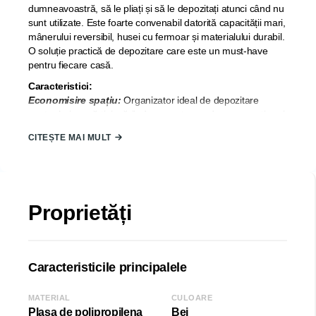
dumneavoastră, să le pliați și să le depozitați atunci când nu
sunt utilizate. Este foarte convenabil datorită capacității mari,
mânerului reversibil, husei cu fermoar și materialului durabil.
O soluție practică de depozitare care este un must-have
pentru fiecare casă.
Caracteristici:
Economisire spațiu:
Organizator ideal de depozitare
pentru haine, cărți, jucării, documente, produse cosmetice și
diverse articole, ceea ce este foarte convenabil și practic.
CITEȘTE MAI MULT
Pliabil:
Cutia de depozitare poate fi pliată atunci când nu
este utilizată, ceea ce vă ajută să utilizați pe deplin raftul din
dulap sau spațiul camerei. Cutiile de depozitare vă poate
ajuta să vă păstrați casa ordonată.
Materiale de înaltă calitate:
Cutia de depozitare este
Proprietăți
realizată din plasă de polipropilenă de înaltă calitate, care
este ecologică. Materialul țesăturii este durabil și lavabil.
Fără miros deosebit și reutilizabil. Este usor de curatat prin
intermediul periei.
Caracteristicile principalele
Țara de origine:
TURCIA.
MATERIAL
CULOARE
Dimensiune:
Plasa de polipropilena
Bej