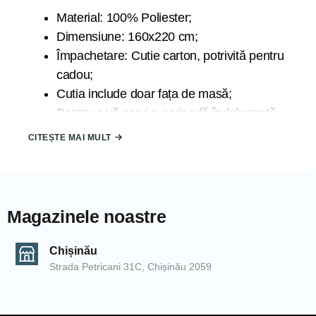
Material: 100% Poliester;
Dimensiune: 160x220 cm;
Împachetare: Cutie carton, potrivită pentru
cadou;
Cutia include doar fața de masă;
Pentru a vă servi o perioadă îndelungată
de timp se recomandă spălarea la 30
CITEȘTE MAI MULT
grade la program delicat;
Țara de origine: TURCIA;
Marca: ATAK;
Magazinele noastre
Datorită luminii la care sunt expuse produsele în timpul
fotografierii și din cauza blitz-ului camerei de fotografiat,
Chișinău
produsele pot căpăta nuanțe diferite. De asemenea,
Strada Petricani 31C, Chișinău 2059
nuanțele pot să difere de la un calculator la altul.
COD: 2000006222/Cappuccino