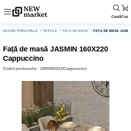
Caută
Coș
PAGINA PRINCIPALĂ
TEXTILE
FAȚĂ DE MASĂ
FAȚĂ DE MASĂ JASMI
Față de masă JASMIN 160X220
Cappuccino
Codul produsului : 2000006222/Cappuccino