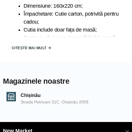
Dimensiune: 160x220 cm;
Împachetare: Cutie carton, potrivită pentru
cadou;
Cutia include doar fața de masă;
Pentru a vă servi o perioadă îndelungată
de timp se recomandă spălarea la 30
CITEȘTE MAI MULT
grade la program delicat;
Țara de origine: TURCIA;
Marca: ATAK;
Magazinele noastre
Datorită luminii la care sunt expuse produsele în timpul
fotografierii și din cauza blitz-ului camerei de fotografiat,
Chișinău
produsele pot căpăta nuanțe diferite. De asemenea,
Strada Petricani 31C, Chișinău 2059
nuanțele pot să difere de la un calculator la altul.
COD: 2000006225/Crem
EAN: 20068448
New Market