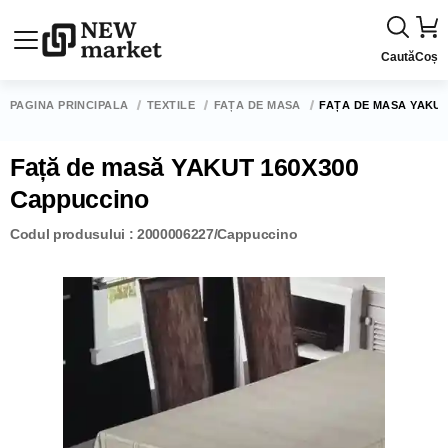
Caută
Coș
PAGINA PRINCIPALĂ
TEXTILE
FAȚĂ DE MASĂ
FAȚĂ DE MASĂ YAKUT
Față de masă YAKUT 160X300
Cappuccino
Codul produsului : 2000006227/Cappuccino