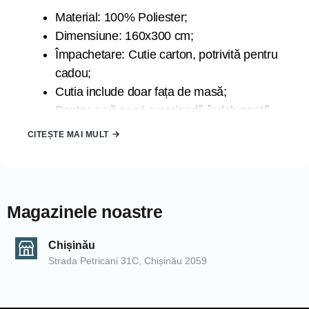
Material: 100% Poliester;
Dimensiune: 160x300 cm;
Împachetare: Cutie carton, potrivită pentru
cadou;
Cutia include doar fața de masă;
Pentru a vă servi o perioadă îndelungată
de timp se recomandă spălarea la 30
CITEȘTE MAI MULT
grade la program delicat;
Țara de origine: TURCIA;
Marca: ATAK;
Magazinele noastre
Datorită luminii la care sunt expuse produsele în timpul
fotografierii și din cauza blitz-ului camerei de fotografiat,
Chișinău
produsele pot căpăta nuanțe diferite. De asemenea,
Strada Petricani 31C, Chișinău 2059
nuanțele pot să difere de la un calculator la altul.
COD: 2000006227/Cappuccino