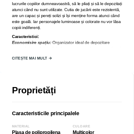
lucrurile copiilor dumneavoastră, să le pliați și să le depozitați
atunci când nu sunt utilizate. Cutia de jucării este rezistentă,
are un capac și pereți solizi și își menține forma atunci când
este goală. Iar personajele luminoase și colorate nu vor lăsa
copiii indiferenți.
Caracteristici:
Economisire spațiu:
Organizator ideal de depozitare
pentru haine, cărți, jucării, documente, produse cosmetice și
diverse articole, ceea ce este foarte convenabil și practic.
CITEȘTE MAI MULT
Pliabil:
Cutia de depozitare poate fi pliată atunci când nu
este utilizată, ceea ce vă ajută să utilizați pe deplin raftul din
dulap sau spațiul camerei. Cutiile de depozitare vă poate
ajuta să vă păstrați casa ordonată.
Materiale de înaltă calitate:
Cutia de depozitare este
Proprietăți
realizată din plasă de polipropilenă de înaltă calitate, care
este ecologică. Materialul țesăturii este durabil și lavabil.
Fără miros deosebit și reutilizabil. Este usor de curatat prin
intermediul periei.
Caracteristicile principalele
Țara de origine:
TURCIA.
MATERIAL
CULOARE
Dimensiune:
Plasa de polipropilena
Multicolor