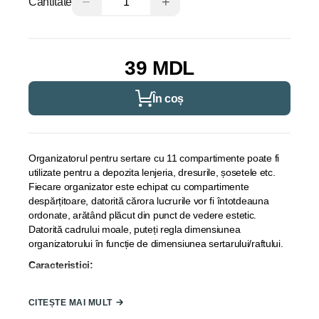
−
+
Cantitate
39 MDL
În coș
Organizatorul pentru sertare cu 11 compartimente poate fi
utilizate pentru a depozita lenjeria, dresurile, șosetele etc.
Fiecare organizator este echipat cu compartimente
despărțitoare, datorită cărora lucrurile vor fi întotdeauna
ordonate, arătând plăcut din punct de vedere estetic.
Datorită cadrului moale, puteți regla dimensiunea
organizatorului în funcție de dimensiunea sertarului/raftului.
Caracteristici:
Compartimente: 11;
CITEȘTE MAI MULT
Material: Plasă de polipropilenă;