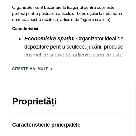
Organizator cu 9 buzunare la leagănul pentru copii este
perfect pentru păstrarea articolelor bebelușului la îndemâna
dumneavoastră (scutece, articole de îngrijire și altele).
Caracteristici:
Economisire spațiu:
Organizator ideal de
depozitare pentru scutece, jucării, produse
cosmetice și diverse articole, ceea ce este
foarte convenabil și practic.
CITEȘTE MAI MULT
Pliabil:
Cutia de depozitare poate fi pliată
atunci când nu este utilizată, ceea ce vă
ajută să utilizați pe deplin raftul din dulap
sau spațiul camerei. Cutiile de depozitare
Proprietăți
vă poate ajuta să vă păstrați casa
ordonată.
Materiale de înaltă calitate:
Caracteristicile principalele
Organizatorul este realizat din plasă de