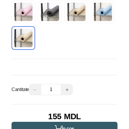
−
+
Cantitate
155 MDL
În coș