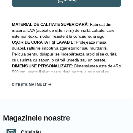
MATERIAL DE CALITATE SUPERIOARĂ:
Fabricat din
material EVA (acetat de etilen vinil) de înaltă calitate, care
este non-toxic, inodor, rezistent la coroziune, și sigur.
UȘOR DE CURĂȚAT ȘI LAVABIL:
Protejează masa,
dulapul, rafturile împotriva zgârieturilor sau murdăririi.
Pelicula pentru dulapuri se îndepărtează rapid și se curăță
cu ușurință cu săpun, o cârpă umedă sau un burete.
DIMENSIUNE PERSONALIZATE:
Dimensiunea este de 45 x
500 cm, poate fi tăiat cu ușurință pentru a se potrivi cu
mărimea necesară a dulapului/sertarului.
DESIGN ANTIALUNECARE:
Cu puncte convexe pe partea
CITEȘTE MAI MULT
superioară pentru anti-alunecare. Fundul covorașului nu
este adeziv, dar are o adsorbție puternică. Toate acestea
concepute pentru a preveni alunecarea articolelor sau
căptușelilor.
MULTIFUNCȚIONAL:
Impermeabil, rezistent la ulei,
Magazinele noastre
antibacterian, antifouling. Potrivit pentru frigidere, sertare,
dulapuri, mese etc
Chișinău