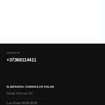
CONTACTE
+37368114411
ELIBERAREA COMENZILOR ONLINE
Strada Petricani 31C
Lun-Vineri 08:00-18:00