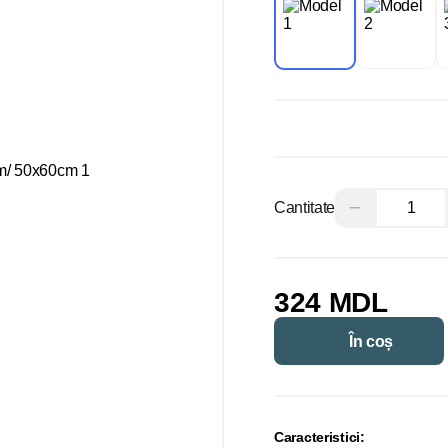
−
Cantitate
324 MDL
În coș
Caracteristici: