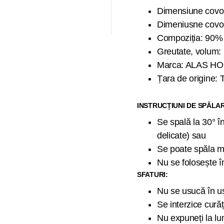
Dimensiune covo
Dimeniusne covo
Compoziția: 90%
Greutate, volum: 
Marca: ALAS H
Țara de origine: 
INSTRUCȚIUNI DE SPĂLA
Se spală la 30° î
delicate) sau
Se poate spăla m
Nu se folosește în
SFATURI:
Nu se usucă în us
Se interzice cură
Nu expuneți la lu