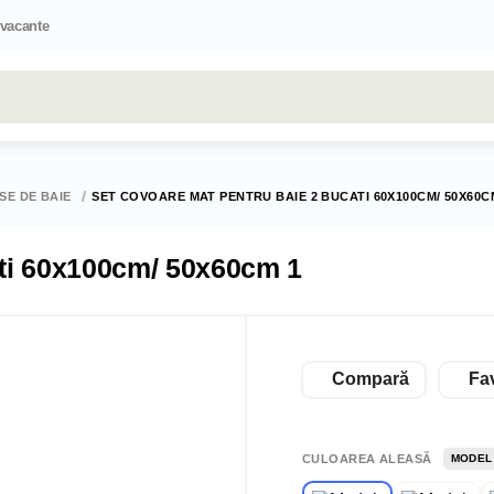
 vacante
Toate rezultatele căutării [0 de produse]
SE DE BAIE
SET COVOARE MAT PENTRU BAIE 2 BUCATI 60X100CM/ 50X60C
ati 60x100cm/ 50x60cm 1
Compară
Fav
CULOAREA ALEASĂ
MODEL