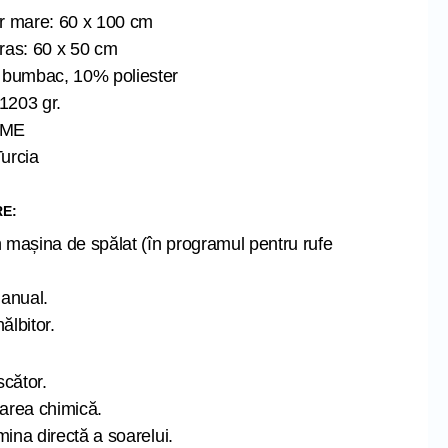
r mare: 60 x 100 cm
ras: 60 x 50 cm
 bumbac, 10% poliester
1203 gr.
OME
Turcia
RE:
n mașina de spălat (în programul pentru rufe
anual.
ălbitor.
cător.
țarea chimică.
mina directă a soarelui.