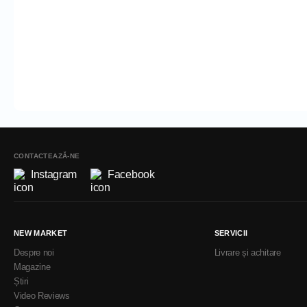
CONTACTEAZĂ-NE
Instagram
Facebook
NEW MARKET
SERVICII
Despre noi
Livrare și achitare
Magazine
Știri
Video Reviews