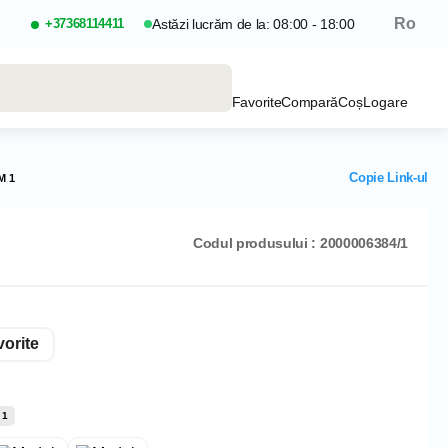
Ro
+37368114411
Astăzi lucrăm de la: 08:00 - 18:00
Favorite
Compară
Coș
Logare
Copie Link-ul
M 1
Codul produsului : 2000006384/1
orite
 1