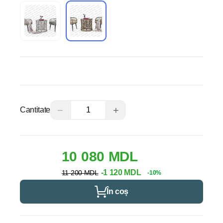
−
+
Cantitate
10 080 MDL
-1 120 MDL
11 200 MDL
-10%
În coș