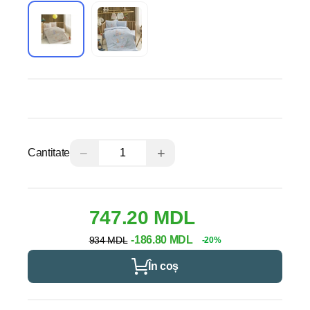
−
+
Cantitate
747.20 MDL
-186.80 MDL
934 MDL
-20%
În coș