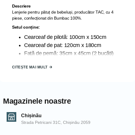
Descriere
Lenjerie pentru pătuț de bebeluși, producător TAC, cu 4
piese, confecționat din Bumbac 100%.
Setul conține:
Cearceaf de pilotă: 100cm x 150cm
Cearceaf de pat: 120cm x 180cm
Față de pernă: 35cm x 45cm (2 bucăți)
Caracteristici:
CITEȘTE MAI MULT
Fabricat de TAC, una dintre cele mai
prestigioase companii la nivel mondial
Confecționată din Bumbac 100% Organic,
plăcut la atingere
Magazinele noastre
Țara de origine: TURCIA
Ambalată elegant la cutie, ideală pentru a
Chișinău
fi dăruită
Strada Petricani 31C, Chișinău 2059
Instrucțiuni de întreținere:
• Spălare la max. 40 gr. C.