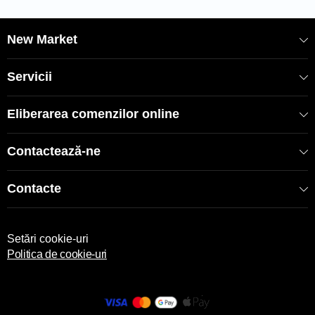
• Interzisă utilizarea înălbitorului
• Interzisă curățarea chimică
• Poate fi uscat automat
New Market
• Se calcă la temperatura de până la 130 gr. C.
IMPORTANT: Lenjeria de pat nu se returnează, excepție
Servicii
fiind în cazul defectelor din fabrică
Eliberarea comenzilor online
COD: 2000005097
EAN: 8696048663707
Contactează-ne
SKU: 80978
Contacte
Setări cookie-uri
Politica de cookie-uri