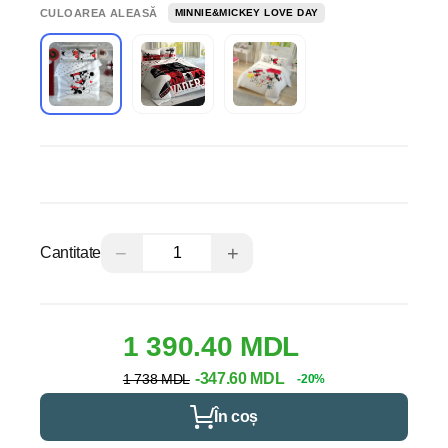
CULOAREA ALEASĂ
MINNIE&MICKEY LOVE DAY
−
+
Cantitate
1 390.40 MDL
-347.60 MDL
1 738 MDL
-20%
În coș