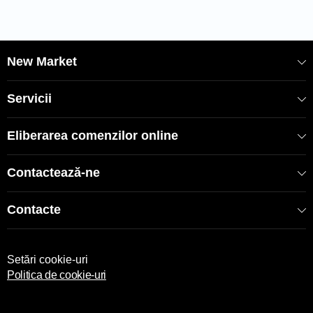
Se spală la 40°C;
Nu se folosesc înălbitori chimici;
Se calcă la max. 120°C;
Datorită luminii la care sunt expuse produsele în timpul
New Market
fotografierii și din cauza blitz-ului camerei de fotografiat,
produsele pot căpăta nuanțe diferite. De asemenea,
nuanțele pot să difere de la un calculator la altul.
Servicii
IMPORTANT: Lenjeria de pat nu se returnează, excepție
Eliberarea comenzilor online
fiind în cazul defectelor din fabrică
Contactează-ne
COD: 2000005086
EAN: 8682475040600
Contacte
SKU: 51268
Setări cookie-uri
Politica de cookie-uri