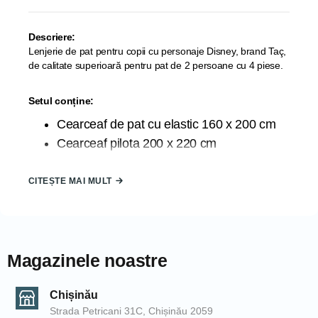
Descriere:
Lenjerie de pat pentru copii cu personaje Disney, brand Taç,
de calitate superioară pentru pat de 2 persoane cu 4 piese.
Setul conține:
Cearceaf de pat cu elastic 160 x 200 cm
Cearceaf pilota 200 x 220 cm
Față de pernă 50 x 70 cm (2 buc)
Compoziție material: bumbac 100%
CITEȘTE MAI MULT
Țara de origine: TURCIA
Lenjerie de pat FOSFORESCENTĂ
Ambalaj: Cutie carton
Magazinele noastre
Instrucțiuni de intreținere:
Se recomandă a fi spălată înainte de
Chișinău
prima utilizare pentru o igienă corectă;
Strada Petricani 31C, Chișinău 2059