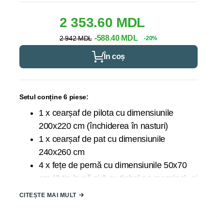
2 353.60 MDL
-588.40 MDL
2 942 MDL
-20%
În coș
Setul conține 6 piese:
1 x cearșaf de pilota cu dimensiunile
200x220 cm (închiderea în nasturi)
1 x cearșaf de pat cu dimensiunile
240x260 cm
4 x fețe de pernă cu dimensiunile 50x70
cm (2 tip husă și 2 cu tighel pe margine), și
închidere prin suprapunere.
CITEȘTE MAI MULT
DETALII PRODUS