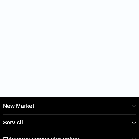
EAN: 8682475069090
SKU: 65190
New Market
Servicii