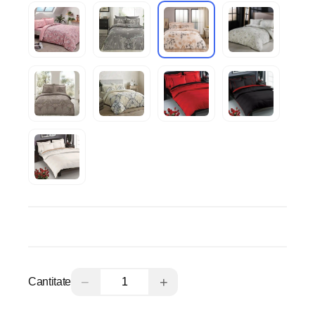
−
+
Cantitate