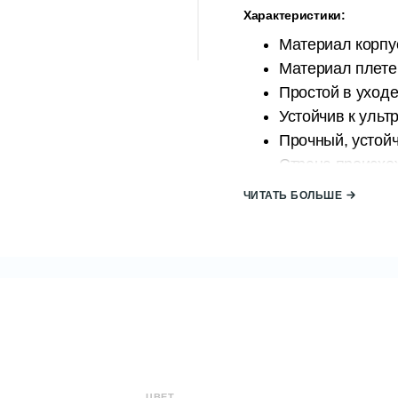
Характеристики:
Материал корпу
Материал плетен
Простой в уходе
Устойчив к ульт
Прочный, устой
Страна происхо
Бренд: Stars Plas
ЧИТАТЬ БОЛЬШЕ
Размер кадра:
Ширина (Д): 110
Высота (В): 200
Глубина (Г): 120
Размер качелей:
Ширина (Д): 100
Высота (В): 130
Глубина (Г): 70 
ЦВЕТ