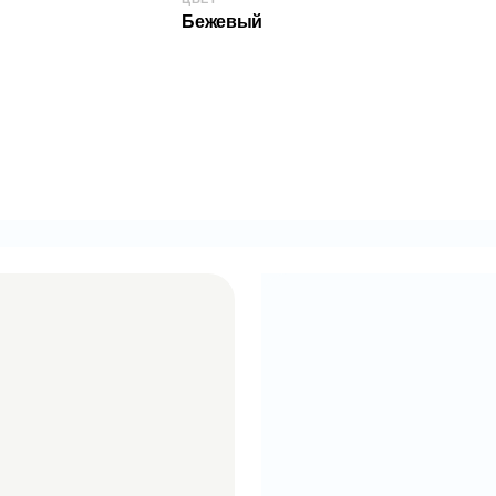
Допустимая нагр
Бежевый
КОД:
2000007971
/Б
EAN: 20085643