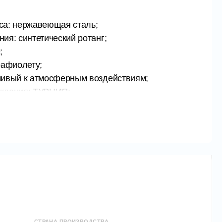
са: нержавеющая сталь;
ия: синтетический ротанг;
;
рафиолету;
чивый к атмосферным воздействиям;
ждения: ТУРЦИЯ;
tik;
 см
 см
 см
 см
 см
см
СТРАНА ПРОИЗВОДСТВА