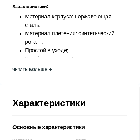
Характеристики:
Материал корпуса: нержавеющая
сталь;
Материал плетения: синтетический
ротанг;
Простой в уходе;
Устойчив к ультрафиолету;
Прочный, устойчивый к атмосферным
ЧИТАТЬ БОЛЬШЕ
воздействиям;
Страна происхождения: ТУРЦИЯ;
Бренд: Stars Plastik;
Размер кадра:
Характеристики
Ширина (Д): 110 см
Высота (В): 200 см
Основные характеристики
Глубина (Г): 120 см
Размер качелей: