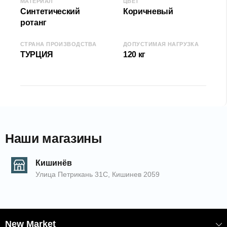
МАТЕРИАЛ
ЦВЕТ
Ширина (Д): 100 см
Синтетический
Коричневый
Высота (В): 130 см
ротанг
Глубина (Г): 70 см
СТРАНА ПРОИЗВОДСТВА
ДОПУСТИМАЯ НАГРУЗКА
Допустимая нагрузка: 120кг
ТУРЦИЯ
120 кг
КОД:
2000007971
/К
EAN: 20085643
Наши магазины
Кишинёв
Улица Петрикань 31С, Кишинев 2059
New Market